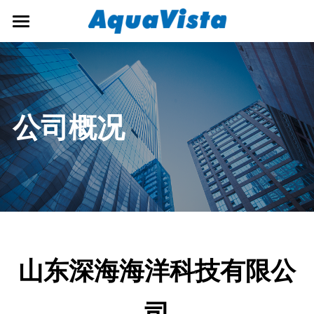
×
博客分类
首页
所有博客分类
公司概况
行业新闻
解决方案
公司概况
公司新闻
新闻资讯
生态环境监测
预警监测
招贤纳士
公司新闻
大数据应用
行业新闻
联系我们
运维保障
简体中文
山东深海海洋科技有限公
海事产品
简体中文
司
English