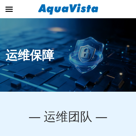
×
博客分类
首页
所有博客分类
公司概况
行业新闻
解决方案
运维保障
公司新闻
新闻资讯
生态环境监测
预警监测
招贤纳士
公司新闻
大数据应用
行业新闻
联系我们
运维保障
简体中文
— 运维团队 —
海事产品
简体中文
English